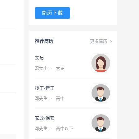
简历下载
推荐简历
更多简历
文员
温女士
·
大专
技工/普工
邓先生
·
高中
家政/保安
邓先生
·
高中以下